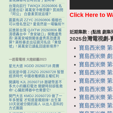
重現蘇聯垮台時刻普丁剉咧等!
台灣向前行 TWXQX 20260806 名
店遭出征! 蔣萬安冷眼旁觀? 質詢問
Click Here to W
「阿公」 白委素質就這樣?
震震有詞 ZZYC 20260806 婚姻也
可以借名登記? 愛竟然是一場騙局?!
前進新台灣 QJXTW 20260806 賴
近期集數 : (點進 
清德轟台中「食安破口」開戰盧秀
2025台灣電視劇
燕! 蔣萬安喊倒閣害盧秀燕恐遭清
算? 蔣粉暴走出征饒河名店「東發
號」! 蔣萬安已讀亂回達新境界?
寶島西米樂 第30
寶島西米樂 劇集列
一起看電視 大陸綜藝2023
寶島西米樂 第30
星光大道 XGDD 20260718 周賽
寶島西米樂 第29
這就是中國 ZJSZG 20260728 智慧
經濟時代 中國收穫網路主權紅利
寶島西米樂 第29
開講啦 KJL 20260718 跟硬幣差不
多大小的羈扣電池 關鍵時刻卻能救
寶島西米樂 第29
命! 心臟起搏器中也需要它!
開門大吉 KMDJ 20260720 做了一
寶島西米樂 第29
年多閨蜜 才知道是親姐妹! 出生第
10天就被分開的兩人 以出人意料的
寶島西米樂 第29
方式團圓