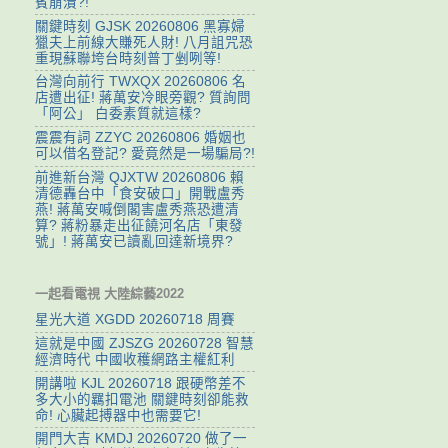
賓崩潰?!
關鍵時刻 GJSK 20260806 黑寡婦
獵夫上前線大賺死人財! 八月詛咒恐
重現蘇聯垮台時刻普丁剉咧等!
台灣向前行 TWXQX 20260806 名
店遭出征! 蔣萬安冷眼旁觀? 質詢問
「阿公」 白委素質就這樣?
震震有詞 ZZYC 20260806 婚姻也
可以借名登記? 愛竟然是一場騙局?!
前進新台灣 QJXTW 20260806 賴
清德轟台中「食安破口」開戰盧秀
燕! 蔣萬安喊倒閣害盧秀燕恐遭清
算? 蔣粉暴走出征饒河名店「東發
號」! 蔣萬安已讀亂回達新境界?
一起看電視 大陸綜藝2022
星光大道 XGDD 20260718 周賽
這就是中國 ZJSZG 20260728 智慧
經濟時代 中國收穫網路主權紅利
開講啦 KJL 20260718 跟硬幣差不
多大小的羈扣電池 關鍵時刻卻能救
命! 心臟起搏器中也需要它!
開門大吉 KMDJ 20260720 做了一