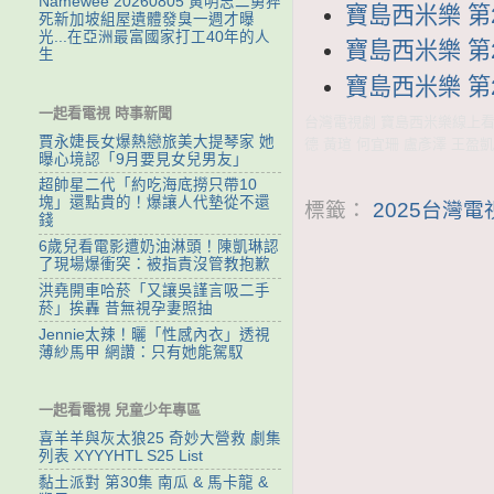
Namewee 20260805 黃明志二舅猝
寶島西米樂 第28
死新加坡組屋遺體發臭一週才曝
光...在亞洲最富國家打工40年的人
寶島西米樂 第27
生
寶島西米樂 第27
一起看電視 時事新聞
台灣電視劇 寶島西米樂線上看 y
賈永婕長女爆熱戀旅美大提琴家 她
德 黃瑄 何宜珊 盧彥澤 王盈凱
曝心境認「9月要見女兒男友」
超帥星二代「約吃海底撈只帶10
塊」還點貴的！爆讓人代墊從不還
標籤：
2025台灣
錢
6歲兒看電影遭奶油淋頭！陳凱琳認
了現場爆衝突：被指責沒管教抱歉
洪堯開車哈菸「又讓吳謹言吸二手
菸」挨轟 昔無視孕妻照抽
Jennie太辣！曬「性感內衣」透視
薄紗馬甲 網讚：只有她能駕馭
一起看電視 兒童少年專區
喜羊羊與灰太狼25 奇妙大營救 劇集
列表 XYYYHTL S25 List
黏土派對 第30集 南瓜 & 馬卡龍 &