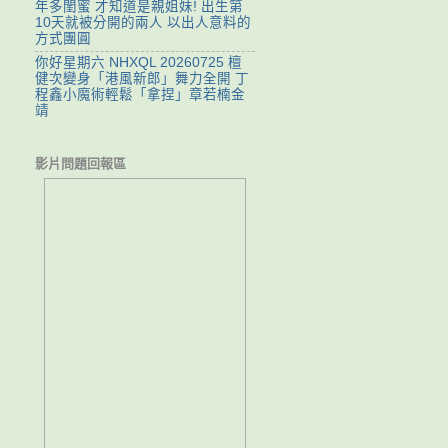
年多閨蜜 才知道是親姐妹! 出生第
10天就被分開的兩人 以出人意料的
方式團圓
你好星期六 NHXQL 20260725 檀
健次變身「港風新郎」舞力全開 丁
程鑫小魔術輕鬆「拿捏」章若楠金
靖
影片問題回報區