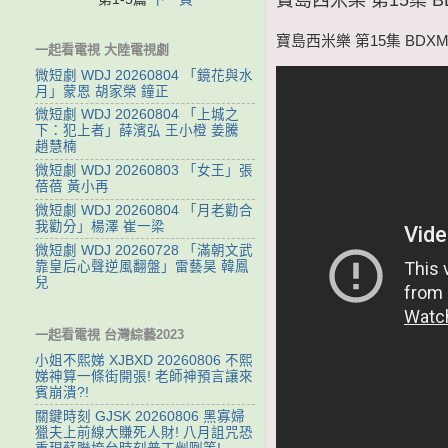
寶島西米樂 第15集 BDXMY
一起看電視 大陸電視劇
微短劇 WDJ 20260804 「鏡花與水
月」蒙恩 胡家榮 鐘正
微短劇 WDJ 20260804 「上城之
下：犯上者」薛濱弘 王小橙 姜騰
趙慧楠
微短劇 WDJ 20260803 「女王」張
蓓蓓 黃小再
微短劇 WDJ 20260804 「月老勸合
我勸分」楊澤 崔一梁
微短劇 WDJ 20260728 「滿朝文武
靠皇后心聲逆風翻盤」雷藝昊 韓鳳
兒
一起看電視 台灣綜藝2023
小姐不熙娣 XJBXD 20260806 不熙
娣神算一條街開張! 老師神預言讓來
賓崩潰?!
關鍵時刻 GJSK 20260806 黑寡婦
獵夫上前線大賺死人財! 八月詛咒恐