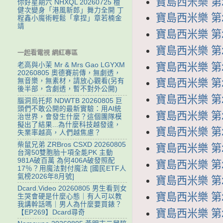
寶島西米樂 第29
你好星期六 NHXQL 20260725 檀
健次變身「港風新郎」舞力全開 丁
寶島西米樂 第29
程鑫小魔術輕鬆「拿捏」章若楠金
靖
寶島西米樂 第29
寶島西米樂 第29
一起看電視 網紅專區
寶島西米樂 第29
老高與小茉 Mr & Mrs Gao LGYXM
20260805 奧德賽前傳，無劇透，
寶島西米樂 第28
無音樂，無素材，請放心觀看(另有
後半部，含劇透，暫不對外公開)
寶島西米樂 第28
腦洞烏托邦 NDWTB 20260805 巨
頭們不敢公開的最新實驗：用AI統
寶島西米樂 第28
治世界，會發生什麼？這個團隊模
擬出了結果...為什麼科技越發達，
寶島西米樂 第28
失業率越高，人們越焦慮？
柴鼠兄弟 ZRBros CSXD 20260805
寶島西米樂 第28
台灣50雙胞胎十項全能PK 主動
981A破百萬 為何406A破發照配
寶島西米樂 第28
17％？用魔法對付魔法 [國民ETF人
氣榜2026年8月號]
寶島西米樂 第28
Dcard.Video 20260805 男生看到女
寶島西米樂 第28
生哭會硬是什麼心態｜有人可以教
我講幹話嗎｜男人為什麼要買錶？
寶島西米樂 第28
【EP269】Dcard尋奇