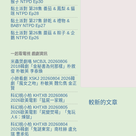
猴子 NTPD Ep30
黏土派對 第28集 番茄 & 鳳梨 & 貓
咪 NTPD Ep28
黏土派對 第27集 餅乾 & 禮物 &
BABY NTPD Ep27
黏土派對 第26集 蘑菇 & 粽子 & 企
鵝 NTPD Ep26
一起看電視 戲劇資訊
米蟲煲劇咯 MCBJL 20260806
2018韓劇「金秘書為何那樣」朴敘
俊 朴敏英 李泰煥
小帥看劇 XSKJ 20260804 2026韓
劇「魔女之吻」朴敏英 魏化儁 金正
賢
科幻桃小柏 KHTXB 20260806
2026歐美電影「猛屍一家親」
較新的文章
科幻桃小柏 KHTXB 20260805
2026歐美電影「屍變焚場」「鬼玩
人6：煉獄」
科幻桃小柏 KHTXB 20260804
2026韓劇「鬼謎東宮」南柱赫 盧允
瑞 曹承佑