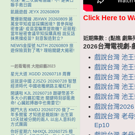
地球! 第二次廣場協議? 不! 是美日
聯手救日圓
飢餓遊戲 JEYX 20260809
Click Here to W
驚爆新聞線 JBXWX 20260809 蔣
萬安早知疫苗採購困境? 曾參與秘
密會議! 疫苗當騙票提款機? 莊競程:
當年秘密會議早知採購真相 說反話
近期集數 : (點進 
抹黑擋疫苗? 刻意製造對立?
2026台灣電視劇-
NEWS金探號 NJTH 20260809 旅
遊保險買對了嗎? 理賠關鍵大揭密!
戲說台灣 池王爺
戲說台灣 池王爺
一起看電視 大陸綜藝2023
星光大道 XGDD 20260718 周賽
戲說台灣 池王爺
這就是中國 ZJSZG 20260728 智慧
戲說台灣 池王爺
經濟時代 中國收穫網路主權紅利
開講啦 KJL 20260718 跟硬幣差不
戲說台灣 池王爺
多大小的羈扣電池 關鍵時刻卻能救
命! 心臟起搏器中也需要它!
戲說台灣2026 
開門大吉 KMDJ 20260720 做了一
年多閨蜜 才知道是親姐妹! 出生第
戲說台灣 老母娘
10天就被分開的兩人 以出人意料的
Ep10
方式團圓
你好星期六 NHXQL 20260725 檀
戲說台灣 老母娘