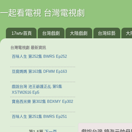
一起看電視 台灣電視劇
17wtv首頁
台灣戲劇
大陸戲劇
台灣綜藝
大
台灣電視劇 最新資訊
百味人生 第252集 BWRS Ep252
豆腐媽媽 第163集 DFMM Ep163
戲說台灣 池王爺護正乩 第5集
XSTW2616 Ep5
寶島西米樂 第302集 BDXMY Ep302
百味人生 第251集 BWRS Ep251
戲說台灣 鎮海元帥母舅公
第1-5篇
下一頁