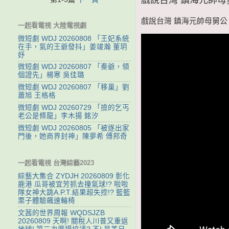
戲說台灣 鎮海元帥母舅公 第4
一起看電視 大陸電視劇
微短劇 WDJ 20260808 「王妃系統
在手，氣的王爺發抖」姜竣瀚 董玥
妤
微短劇 WDJ 20260807 「秦爺，領
個證先」楊寒 吳佳璐
微短劇 WDJ 20260807 「移巢」劉
蕭旭 王格格
微短劇 WDJ 20260729 「撿的乞丐
老公是條龍」李木揚 銘汐
微短劇 WDJ 20260805 「被逐出家
門後，她商界封神」陳夢希 傅邦奇
一起看電視 台灣綜藝2023
綜藝大集合 ZYDJH 20260809 彰化
鹿港 瓜哥被宜芳抓去撞氣球!? 啦啦
隊女神大跳A.P.T.結果超失控!? 籃籃
栗子體驗飆速輪椅
文茜的世界周報 WQDSJZB
20260809 天啊! 關稅人川普又重返