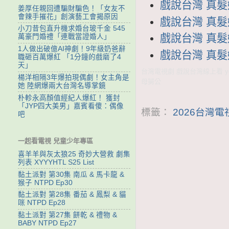
戲說台灣 真髮媽
姜厚任親回遭騙財騙色！「女友不
會辣手摧花」創演藝工會揭原因
戲說台灣 真髮媽
小刀昔包直升機求婚台玻千金 545
戲說台灣 真髮媽
萬豪門婚禮「連戰當證婚人」
1人做出破億AI神劇！9年級奶爸辭
戲說台灣 真髮媽
職砸百萬爆紅 「1分鐘的戲磨了4
天」
台灣電視劇 戲說台灣線上看 yo
楊洋相隔3年爆拍現偶劇！女主角是
母舅公
她 陸網爆兩大台灣名導掌鏡
朴軫永高顏值經紀人爆紅！ 獲封
「JYP四大美男」嘉賓看傻：偶像
標籤：
2026台灣電
吧
一起看電視 兒童少年專區
喜羊羊與灰太狼25 奇妙大營救 劇集
列表 XYYYHTL S25 List
黏土派對 第30集 南瓜 & 馬卡龍 &
猴子 NTPD Ep30
黏土派對 第28集 番茄 & 鳳梨 & 貓
咪 NTPD Ep28
黏土派對 第27集 餅乾 & 禮物 &
BABY NTPD Ep27