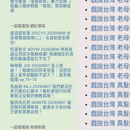
健次變身「港風新郎」舞力全開 丁
程鑫小魔術輕鬆「拿捏」章若楠金
戲說台灣 老母娘
靖
戲說台灣 老母娘
一起看電視 網紅專區
戲說台灣 老母娘
蛋哥超有事 DGCYS 20260808 女
戲說台灣 老母娘
巫尋聲探險隊(二)｜全員新造型集
合!
戲說台灣 老母娘
阿滴英文 ADYW 20260808 帶爸爸
遠征西班牙跟蘇格蘭! 情緒穩定的滴
戲說台灣 老母娘
爸到最後還是扛不住了
戲說台灣 老母娘
啾啾鞋 JJX 20260807 皇上駕
崩！！甄嬛扶四阿哥登基，沒想到
戲說台灣 老母娘
當上皇帝就翻臉不認人？｜直男看
甄嬛 ep.75~76
戲說台灣 真髮媽
馬臉姐 MLJ 20260807 我們都活在
多巴胺的幻覺中？解析連現代科學
戲說台灣 真髮媽
都無法反駁的佛教真理！
腦洞烏托邦 NDWTB 20260807 最
戲說台灣 真髮媽
恐怖的微博賬號：貌美女子為何每
日更新詭異自拍？
戲說台灣 真髮媽
戲說台灣 真髮媽
一起看電視 時事新聞