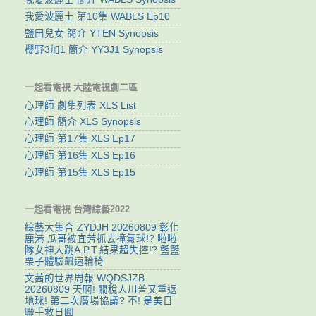
我愛波麗士 第10集 WABLS Ep10
鹽田兒女 簡介 YTEN Synopsis
櫻野3加1 簡介 YY3J1 Synopsis
一起看電視 大陸電視劇二區
心理師 劇集列表 XLS List
心理師 簡介 XLS Synopsis
心理師 第17集 XLS Ep17
心理師 第16集 XLS Ep16
心理師 第15集 XLS Ep15
一起看電視 台灣綜藝2022
綜藝大集合 ZYDJH 20260809 彰化
鹿港 瓜哥被宜芳抓去撞氣球!? 啦啦
隊女神大跳A.P.T.結果超失控!? 籃籃
栗子體驗飆速輪椅
文茜的世界周報 WQDSJZB
20260809 天啊! 關稅人川普又重返
地球! 第二次廣場協議? 不! 是美日
聯手救日圓