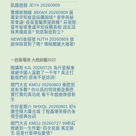
飢餓遊戲 JEYX 20260809
驚爆新聞線 JBXWX 20260809 蔣
萬安早知疫苗採購困境? 曾參與秘
密會議! 疫苗當騙票提款機? 莊競程:
當年秘密會議早知採購真相 說反話
抹黑擋疫苗? 刻意製造對立?
NEWS金探號 NJTH 20260809 旅
遊保險買對了嗎? 理賠關鍵大揭密!
一起看電視 大陸綜藝2022
開講啦 KJL 20260725 為什麼蘇東
坡被中國人喜歡了一千年? 真正打
動我們的 原來不是詩詞!
開門大吉 KMDJ 20260803 秦腔到
底有多難? 你以爲的特效都是秦腔
實打實的真功底 看千年戲曲焕發新
生
你好星期六 NHXQL 20260801 好6
團空降大庸古城 丁程鑫爆笑模仿孫
悟空經典台詞
開門大吉 KMDJ 20260727 99秒紅
燈遇到一生所愛! 四次見面 篤定餘
生 這是什麼神仙愛情?