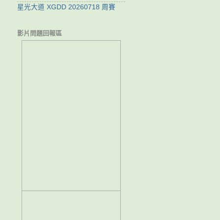
星光大道 XGDD 20260718 周賽
影片問題回報區